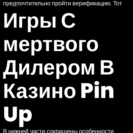
предпочтительно пройти верификацию. Тот
Игры С
мертвого
Дилером В
Казино Pin
Up
В нижней части сокращены особенности