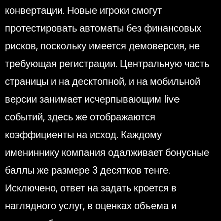
конвертации. Новые игроки смогут
протестировать автоматы без финансовых
рисков, поскольку имеется демоверсия, не
требующая регистрации. Центральную часть
страницы и на десктопной, и на мобильной
версии занимает исчерпывающим live
событий, здесь же отображаются
коэффициенты на исход. Каждому
имениннику компания одалживает бонусные
баллы же размере 3 десятков тенге.
Исключено, ответ на задать кроется в
наглядного услуг, в оценках объема и