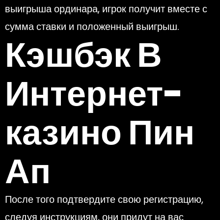
выигрыша ординара, игрок получит вместе с
сумма ставки и положенный выигрыш.
Кэшбэк В
Интернет-
казино Пин
Ап
После того подтвердите свою регистрацию,
следуя инструкциям, они придут на вас