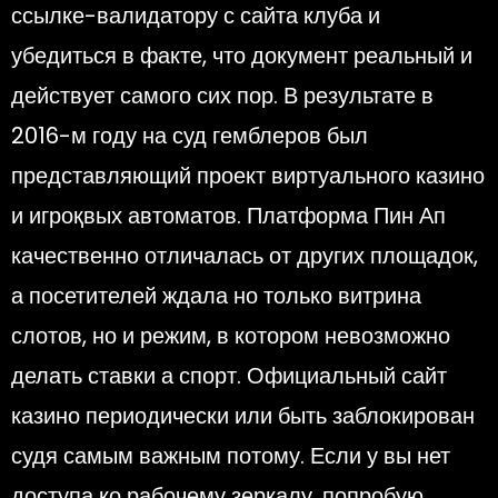
ссылке-валидатору с сайта клуба и
убедиться в факте, что документ реальный и
действует самого сих пор. В результате в
2016-м году на суд гемблеров был
представляющий проект виртуального казино
и игроқвых автоматов. Платформа Пин Ап
качественно отличалась от других площадок,
а посетителей ждала но только витрина
слотов, но и режим, в котором невозможно
делать ставки а спорт. Официальный сайт
казино периодически или быть заблокирован
судя самым важным потому. Если у вы нет
доступа ко рабочему зеркалу, попробую