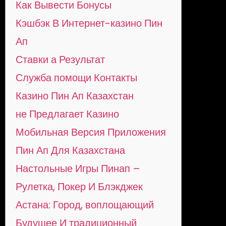
Как Вывести Бонусы
Кэшбэк В Интернет-казино Пин
Ап
Ставки а Результат
Служба помощи Контакты
Казино Пин Ап Казахстан
не Предлагает Казино
Мобильная Версия Приложения
Пин Ап Для Казахстана
Настольные Игры Пинап –
Рулетка, Покер И Блэкджек
Астана: Город, воплощающий
Будущее И традиционный