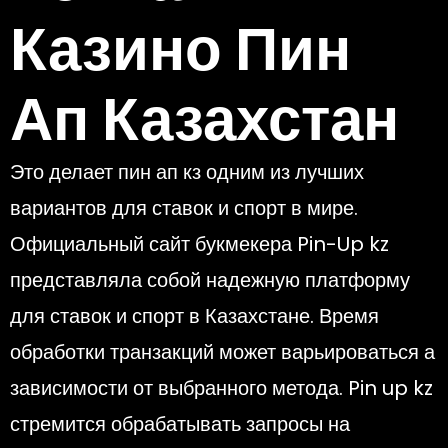
Казино Пин
Ап Казахстан
Это делает пин ап кз одним из лучших
вариантов для ставок и спорт в мире.
Официальный сайт букмекера Pin-Up kz
представляла собой надежную платформу
для ставок и спорт в Казахстане. Время
обработки транзакций может варьироваться а
зависимости от выбранного метода. Pin up kz
стремится обрабатывать запросы на