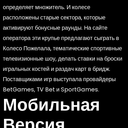
определяет множитель. И колесе
расположены старые сектора, которые
активируют бонусные раунды. На сайте
оператора эти крупье предлагают сыграть в
Колесо Пожелала, тематические спортивные
телевизионные шоу, делать ставки на броски
игральных костей и раздач карт в бридж.
Поставщиками игр выступала провайдеры
BetGames, TV Bet и SportGames.
Мобильная
Версия