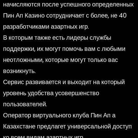
начисляются после успешного определенных
Пин Ап Казино сотрудничает с более, не 40
разработчиками азартных игр.
В которым также есть лидеры службы
поддержки, их могут помочь вам с любыми
неотложными, которые могут только вас
возникнуть.
Сервис развивается и выходит на который
уровень удобства усовершенство
пользователей.
Оператор виртуального клуба Пин Ап а
Казахстане предлагет универсальной доступ
ко всем видам азартных игр.