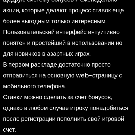
акции, которые делают процесс ставок еще
более выгодным только интересным.
Пользовательский интерфейс интуитивно
понятен и простейший в использовании но
для новичков в азартных играх.
В первом раскладе достаточно просто
отправиться на основную web-страницу с
мобильного телефона.
Ставки можно сделать за счет бонусов,
однако в любом случае игроку понадобиться
после регистрации пополнить свой игровой
счет.