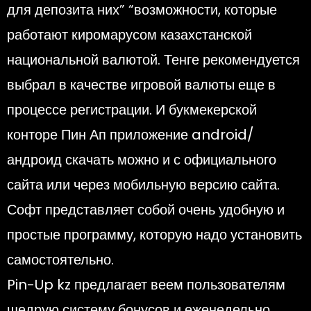
для депозита них” “возможности, которые
работают киромарусом казахстанской
национальной валютой. Тенге рекомендуется
выбрал в качестве игровой валюты еще в
процессе регистрации. И букмекерской
конторе Пин Ап приложение android/
андроид скачать можно и с официального
сайта или через мобильную версию сайта.
Софт представляет собой очень удобную и
простые программу, которую надо установить
самостоятельно.
Pin-Up kz предлагает веем пользователям
щедрую систему бонусов и еженедельно