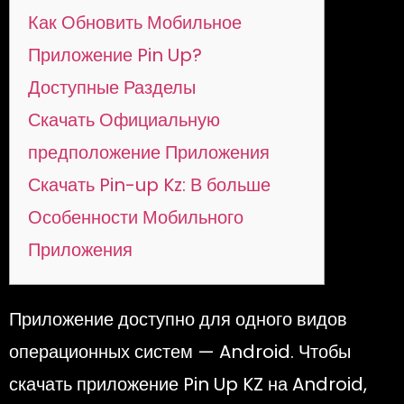
Как Обновить Мобильное
Приложение Pin Up?
Доступные Разделы
Скачать Официальную
предположение Приложения
Скачать Pin-up Kz: В больше
Особенности Мобильного
Приложения
Приложение доступно для одного видов
операционных систем — Android. Чтобы
скачать приложение Pin Up KZ на Android,