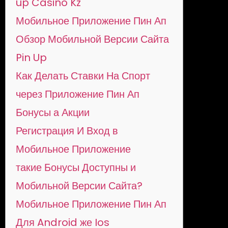
up Casino Kz
Мобильное Приложение Пин Ап
Обзор Мобильной Версии Сайта
Pin Up
Как Делать Ставки На Спорт
через Приложение Пин Ап
Бонусы а Акции
Регистрация И Вход в
Мобильное Приложение
такие Бонусы Доступны и
Мобильной Версии Сайта?
Мобильное Приложение Пин Ап
Для Android же Ios