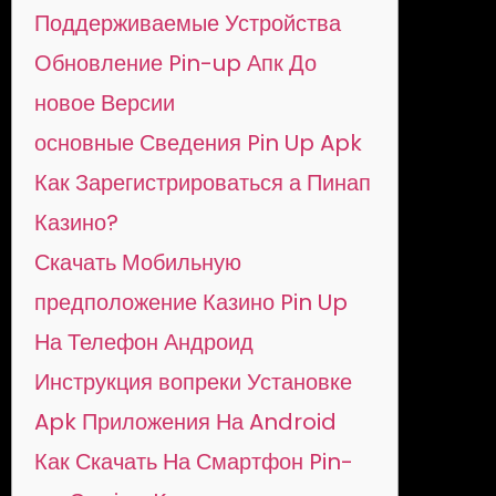
Поддерживаемые Устройства
Обновление Pin-up Апк До
новое Версии
основные Сведения Pin Up Apk
Как Зарегистрироваться а Пинап
Казино?
Скачать Мобильную
предположение Казино Pin Up
На Телефон Андроид
Инструкция вопреки Установке
Apk Приложения На Android
Как Скачать На Смартфон Pin-