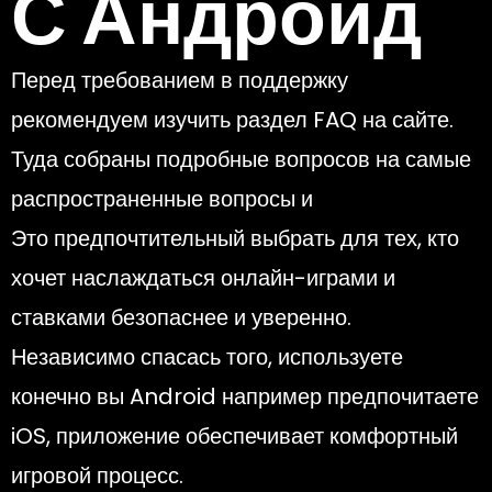
С Андроид
Перед требованием в поддержку
рекомендуем изучить раздел FAQ на сайте.
Туда собраны подробные вопросов на самые
распространенные вопросы и
Это предпочтительный выбрать для тех, кто
хочет наслаждаться онлайн-играми и
ставками безопаснее и уверенно.
Независимо спасась того, используете
конечно вы Android например предпочитаете
iOS, приложение обеспечивает комфортный
игровой процесс.