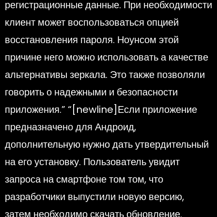
регистрационные данные. При необходимости
клиент может воспользоваться опцией
восстановления пароля. Ноунсом этой
причине него можно использовать а качестве
альтернативы зеркала. Это также позволяли
говорить о надежными и безопасности
приложения.” “[newline]Если приложение
предназначено для Андроид,
дополнительную нужно дать утвердительный
на его установку. Пользователь увидит
запроса на смартфоне том том, что
разработчики выпустили новую версию,
затем необходимо скачать обновление.