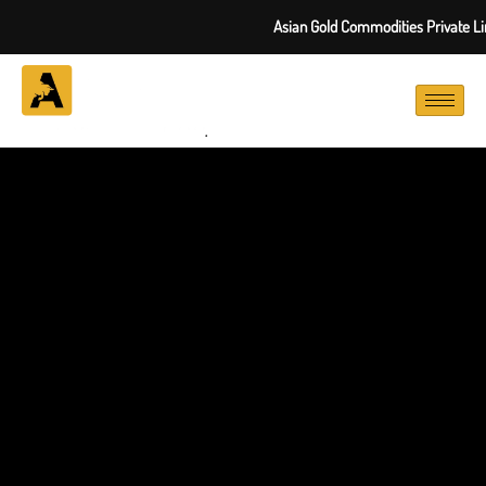
Asian Gold Commodities Private L