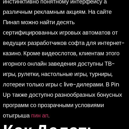
инстинктивно понятному интерфейсу а
различным рекламным акциям. На сайте
Пинап можно найти десять
сертифицированных игровых автоматов от
ведущих разработчиков софта для интернет-
казино. Кроме видеослотов, клиентам этого
игорного онлайн заведения доступны ТВ-
игры, рулетки, настольные игры, турниры,
лотереи только игры с live-дилерами. В Pin
Up также доступно разнообразных бонусных
программ со прозрачными условиями
отыгрыша
пин ап
.