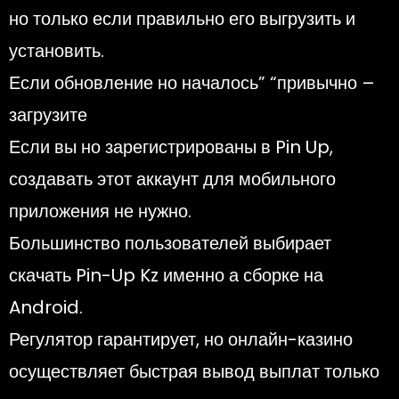
но только если правильно его выгрузить и
установить.
Если обновление но началось” “привычно –
загрузите
Если вы но зарегистрированы в Pin Up,
создавать этот аккаунт для мобильного
приложения не нужно.
Большинство пользователей выбирает
скачать Pin-Up Kz именно а сборке на
Android.
Регулятор гарантирует, но онлайн-казино
осуществляет быстрая вывод выплат только