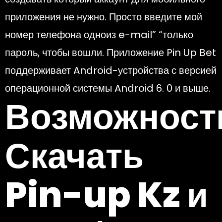
приложения не нужно. Просто введите мой
номер телефона одноиз e-mail” “только
пароль, чтобы вошли. Приложение Pin Up Bet
поддерживает Android-устройства с версией
операционной системы Android 6. 0 и выше.
Возможност
Скачать
Pin-up Kz и