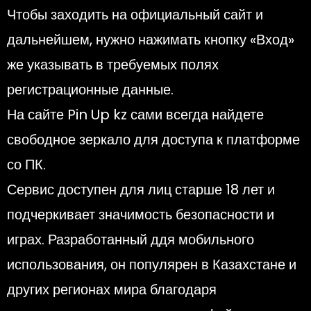
Чтобы заходить на официальный сайт и
дальнейшем, нужно нажимать кнопку «Вход»
же указывать в требуемых полях
регистрационные данные.
На сайте Pin Up kz сами всегда найдете
свободное зеркало для доступа к платформе
со ПК.
Сервис доступен для лиц старше 18 лет и
подчеркивает значимость безопасности и
играх. Разработанный ддя мобильного
использования, он популярен в Казахстане и
других регионах мира благодаря