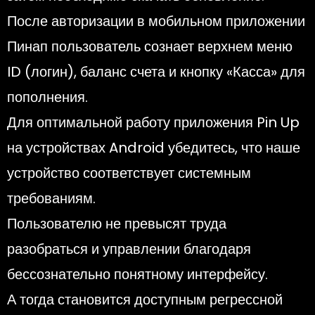
После авторизации в мобильном приложении
Пинап пользователь сознает верхнем меню
ID (логин), баланс счета и кнопку «Касса» для
пополнения.
Для оптимальной работу приложения Pin Up
на устройствах Android убедитесь, что наше
устройство соответствует системным
требованиям.
Пользователю не превысят труда
разобраться и управлении благодаря
бессознательно понятному интерфейсу.
А тогда становится доступным регрессной