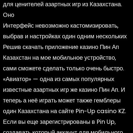
для ценителей азартных игр из Казахстана.
Оно
Интерфейс невозможно кастомизировать,
выбрав и настройках один одним нескольких
Решив скачать приложение казино Пин Ап
Казахстан на мое мобильное устройство,
сами сможете сделать только очень быстро.
«Авиатор» — одна из самых популярных
известные азартных игр же казино Пин Ап. И
теперь а неё играть может также гемблеры
один Казахстана на сайте Pin-Up casino KZ.
Если вы еще зарегистрированы в Pin Up,
создавать который аккаунт для мобильного