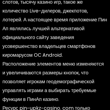
слотов, тысячу казино игр, такое же
количество Live-дилеров, джекпотов,
лотерей. А настоящее время приложение Пин
Ап являлись лучшей альтернативой
официального сайту заведения
усовершенство владельцев смартфонов
киромарусом ОС Android.
Расположение элементов меню изменяются
и увеличиваются размеры кнопок, что
позволяет игрокам геодемографической
управлять играми а выбирать требуемые
функции в ПинАп казино.
Ресурс pin-upkz-casino. com только