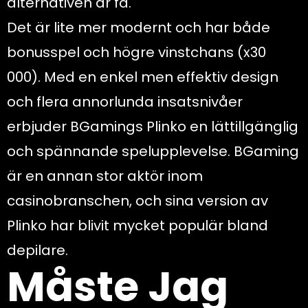
alternativen är få.
Det är lite mer modernt och har både
bonusspel och högre vinstchans (x30
000). Med en enkel men effektiv design
och flera annorlunda insatsnivåer
erbjuder BGamings Plinko en lättillgänglig
och spännande spelupplevelse. BGaming
är en annan stor aktör inom
casinobranschen, och sina version av
Plinko har blivit mycket populär bland
depilare.
Måste Jag