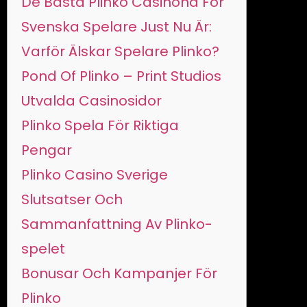
De Bästa Plinko Casinona För
Svenska Spelare Just Nu Är:
Varför Älskar Spelare Plinko?
Pond Of Plinko – Print Studios
Utvalda Casinosidor
Plinko Spela För Riktiga
Pengar
Plinko Casino Sverige
Slutsatser Och
Sammanfattning Av Plinko-
spelet
Bonusar Och Kampanjer För
Plinko