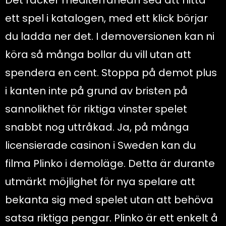
ett spel i katalogen, med ett klick börjar
du ladda ner det. I demoversionen kan ni
köra så många bollar du vill utan att
spendera en cent. Stoppa på demot plus
i kanten inte på grund av bristen på
sannolikhet för riktiga vinster spelet
snabbt nog uttråkad. Ja, på många
licensierade casinon i Sweden kan du
filma Plinko i demoläge. Detta är durante
utmärkt möjlighet för nya spelare att
bekanta sig med spelet utan att behöva
satsa riktiga pengar. Plinko är ett enkelt å