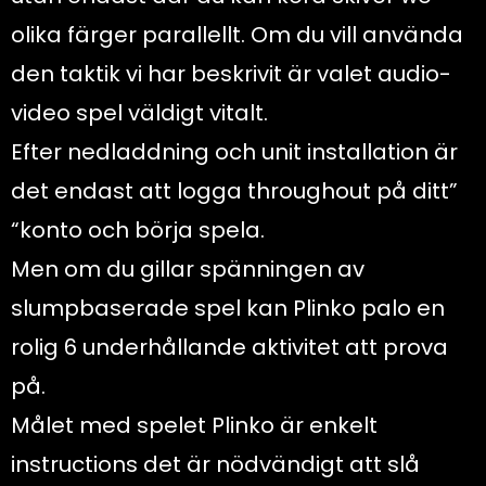
olika färger parallellt. Om du vill använda
den taktik vi har beskrivit är valet audio-
video spel väldigt vitalt.
Efter nedladdning och unit installation är
det endast att logga throughout på ditt”
“konto och börja spela.
Men om du gillar spänningen av
slumpbaserade spel kan Plinko palo en
rolig 6 underhållande aktivitet att prova
på.
Målet med spelet Plinko är enkelt
instructions det är nödvändigt att slå