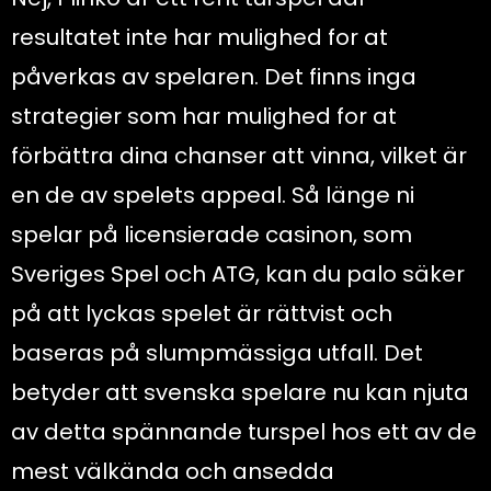
resultatet inte har mulighed for at
påverkas av spelaren. Det finns inga
strategier som har mulighed for at
förbättra dina chanser att vinna, vilket är
en de av spelets appeal. Så länge ni
spelar på licensierade casinon, som
Sveriges Spel och ATG, kan du palo säker
på att lyckas spelet är rättvist och
baseras på slumpmässiga utfall. Det
betyder att svenska spelare nu kan njuta
av detta spännande turspel hos ett av de
mest välkända och ansedda