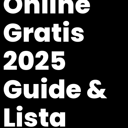
Online
Gratis
2025
Guide &
Lista