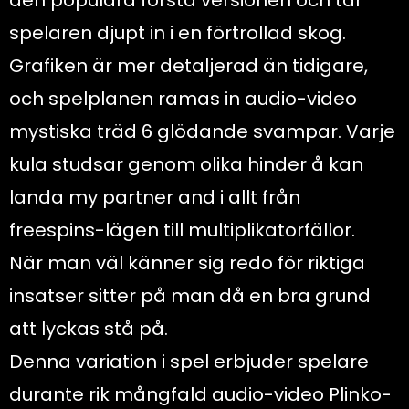
spelaren djupt in i en förtrollad skog.
Grafiken är mer detaljerad än tidigare,
och spelplanen ramas in audio-video
mystiska träd 6 glödande svampar. Varje
kula studsar genom olika hinder å kan
landa my partner and i allt från
freespins-lägen till multiplikatorfällor.
När man väl känner sig redo för riktiga
insatser sitter på man då en bra grund
att lyckas stå på.
Denna variation i spel erbjuder spelare
durante rik mångfald audio-video Plinko-