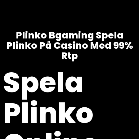
Plinko Bgaming Spela
Plinko På Casino Med 99%
Rtp
Spela
Plinko