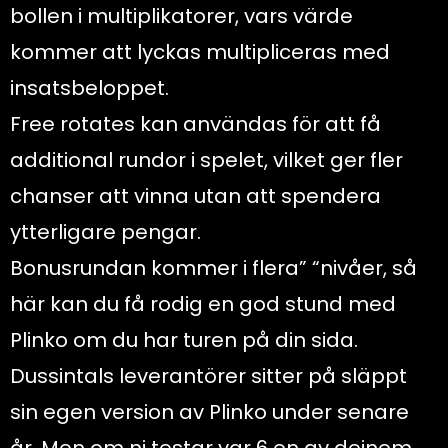
bollen i multiplikatorer, vars värde
kommer att lyckas multipliceras med
insatsbeloppet.
Free rotates kan användas för att få
additional rundor i spelet, vilket ger fler
chanser att vinna utan att spendera
ytterligare pengar.
Bonusrundan kommer i flera” “nivåer, så
här kan du få rodig en god stund med
Plinko om du har turen på din sida.
Dussintals leverantörer sitter på släppt
sin egen version av Plinko under senare
år. Men om ni testar var 6 en av deinem