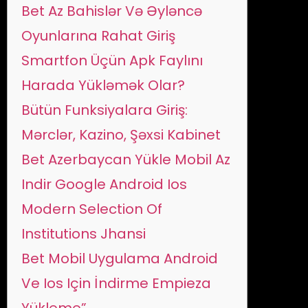
Bet Az Bahislər Və Əyləncə
Oyunlarına Rahat Giriş
Smartfon Üçün Apk Faylını
Harada Yükləmək Olar?
Bütün Funksiyalara Giriş:
Mərclər, Kazino, Şəxsi Kabinet
Bet Azerbaycan Yükle Mobil Az
Indir Google Android Ios
Modern Selection Of
Institutions Jhansi
Bet Mobil Uygulama Android
Ve Ios Için İndirme Empieza
Yükleme”