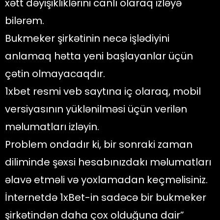
xətt dəyişikliklərini canlı olaraq izləyə
bilərəm.
Bukmeker şirkətinin necə işlədiyini
anlamaq hətta yeni başlayanlar üçün
çətin olmayacaqdır.
1xbet resmi veb saytına iç olaraq, mobil
versiyasının yüklənilməsi üçün verilən
məlumatları izləyin.
Problem ondadır ki, bir sonraki zaman
diliminde şəxsi hesabınızdakı məlumatları
əlavə etməli və yoxlamadan keçməlisiniz.
İnternetdə 1xBet-in sadəcə bir bukmeker
şirkətindən daha çox olduğuna dair”