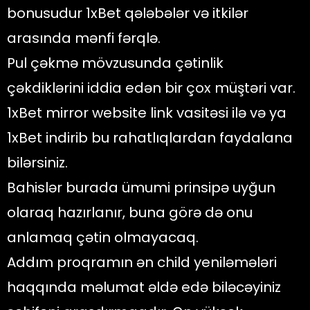
bonusudur 1xBet qələbələr və itkilər
arasında mənfi fərqlə.
Pul çəkmə mövzusunda çətinlik
çəkdiklərini iddia edən bir çox müştəri var.
1xBet mirror website link vasitəsi ilə və ya
1xBet indirib bu rahatlıqlardan faydalana
bilərsiniz.
Bahislər burada ümumi prinsipə uyğun
olaraq hazırlanır, buna görə də onu
anlamaq çətin olmayacaq.
Addım proqramın ən child yeniləmələri
haqqında məlumat əldə edə biləcəyiniz