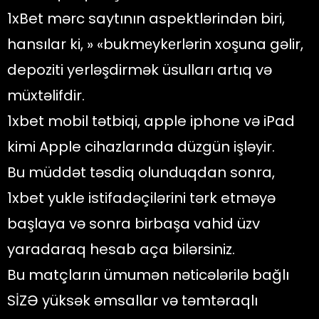
1xBet mərc saytının aspektlərindən biri,
hansılar ki, » «bukmеykеrlərin xoşuna gəlir,
depoziti yerləşdirmək üsulları artıq və
müxtəlifdir.
1xbet mobil tətbiqi, apple iphone və iPad
kimi Apple cihazlarında düzgün işləyir.
Bu müddət təsdiq olunduqdan sonra,
1xbet yukle istifadəçilərini tərk etməyə
başlaya və sonra birbaşa vahid üzv
yaradaraq hesab aça bilərsiniz.
Bu matçların ümumən nəticələrilə bağlı
SİZƏ yüksək əmsallar və təmtəraqlı