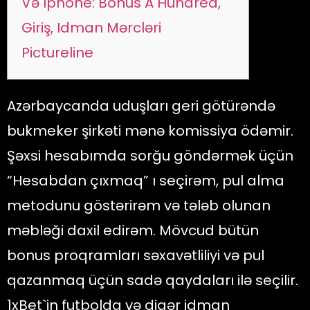
Və Iphone: Bonus A Hundred,
Giriş, Idman Mərcləri
Pictureline
Azərbaycanda uduşları geri götürəndə
bukmeker şirkəti mənə komissiya ödəmir.
Şəxsi hesabımda sorğu göndərmək üçün
“Hesabdan çıxmaq” ı seçirəm, pul alma
metodunu göstərirəm və tələb olunan
məbləği daxil edirəm. Mövcud bütün
bonus proqramları səxavətliliyi və pul
qazanmaq üçün sadə qaydaları ilə seçilir.
1xBet`in futbolda və digər idman