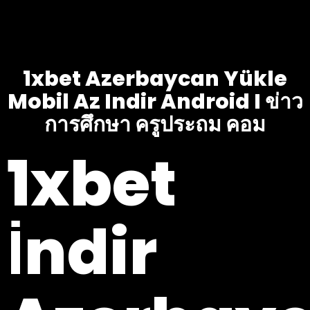
1xbet Azerbaycan Yükle
Mobil Az Indir Android I ข่าว
การศึกษา ครูประถม คอม
1xbet
İndir