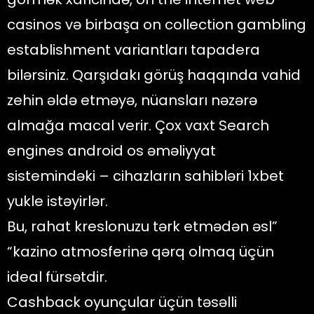
casinos və birbaşa on collection gambling
establishment variantları tapadera
bilərsiniz. Qarşıdakı görüş haqqında vahid
zehin əldə etməyə, nüansları nəzərə
almağa macal verir. Çox vaxt Search
engines android os əməliyyat
sistemindəki – cihazların sahibləri 1xbet
yukle istəyirlər.
Bu, rahat kreslonuzu tərk etmədən əsl”
“kazino atmosferinə qərq olmaq üçün
ideal fürsətdir.
Cashback oyunçular üçün təsəlli