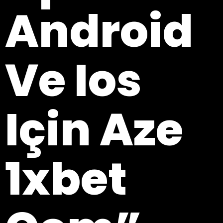
Android
Ve Ios
Için Aze
1xbet