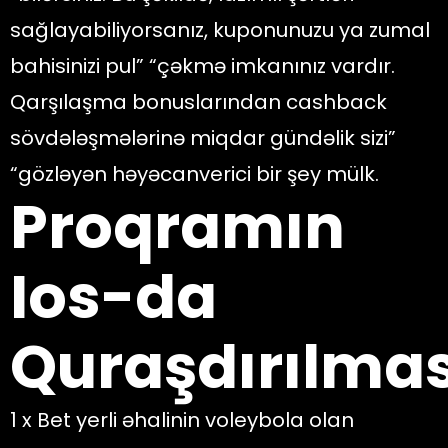
sağlayabiliyorsanız, kuponunuzu ya zumal
bahisinizi pul” “çəkmə imkanınız vardır.
Qarşılaşma bonuslarından cashback
sövdələşmələrinə miqdar gündəlik sizi”
“gözləyən həyəcanverici bir şey mülk.
Proqramın
Ios-da
Quraşdırılmas
1 x Bet yerli əhalinin voleybola olan