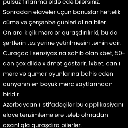
pulsuz fırlanma əldə edə bilərsiniz.
Sonradan əlavələr üçün bonuslar həftəlik
cümə və çərşənbə günləri alına bilər.
Onlara kiçik mərclər quraşdırılır ki, bu da
şərtlərin tez yerinə yetirilməsini təmin edir.
Curaçao lisenziyasına sahib olan xbet, 50-
dən çox dildə xidmət göstərir. 1xbet, canlı
mərc və qumar oyunlarına bahis edən
dünyanın ən böyük mərc saytlarından
biridir.
Azərbaycanlı istifadəçilər bu applikasiyanı
əlavə tənzimləmələrə tələb olmadan
asanlıqla quraşdıra bilərlər.