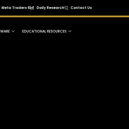
Meta Traders 5
Daily Research
Contact Us
TWARE
EDUCATIONAL RESOURCES