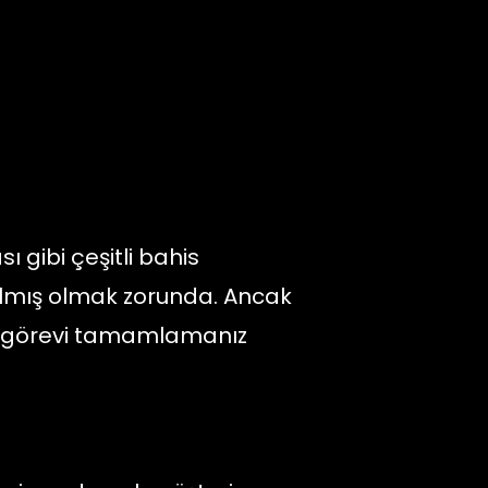
ı gibi çeşitli bahis
 almış olmak zorunda. Ancak
izi görevi tamamlamanız