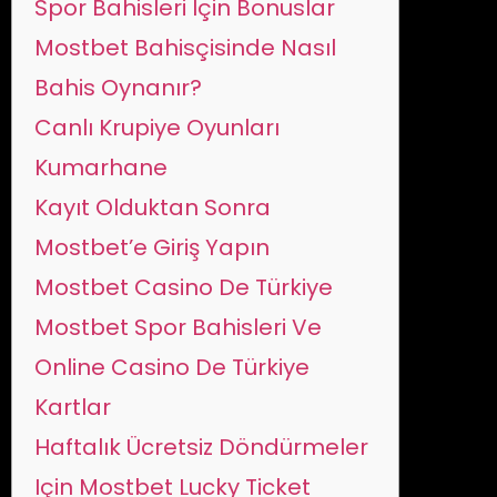
Spor Bahisleri Için Bonuslar
Mostbet Bahisçisinde Nasıl
Bahis Oynanır?
Canlı Krupiye Oyunları
Kumarhane
Kayıt Olduktan Sonra
Mostbet’e Giriş Yapın
Mostbet Casino De Türkiye
Mostbet Spor Bahisleri Ve
Online Casino De Türkiye
Kartlar
Haftalık Ücretsiz Döndürmeler
Için Mostbet Lucky Ticket