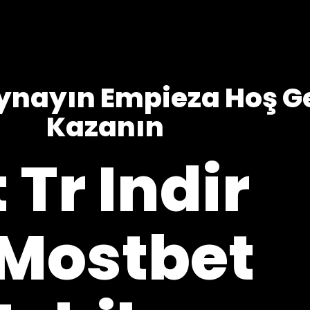
Oynayın Empieza Hoş G
Kazanın
Tr Indir
 Mostbet