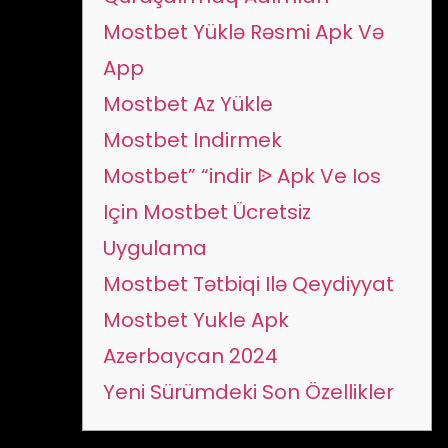
Mostbet Yüklə Rəsmi Apk Və
App
Mostbet Az Yükle
Mostbet Indirmek
Mostbet” “indir ᐉ Apk Ve Ios
Için Mostbet Ücretsiz
Uygulama
Mostbet Tətbiqi Ilə Qeydiyyat
Mostbet Yukle Apk
Azerbaycan 2024
Yeni Sürümdeki Son Özellikler