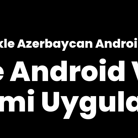
le Azerbaycan Androi
 Android 
smi Uygu