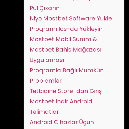
Pul Çıxarın
Niyə Mostbet Software Yukle
Proqramı Ios-da Yükləyin
Mostbet Mobil Sürüm &
Mostbet Bahis Mağazası
Uygulaması
Proqramla Bağlı Mümkün
Problemlər
Tətbiqinə Store-dan Giriş
Mostbet Indir Android:
Təlimatlar
Android Cihazlar Üçün