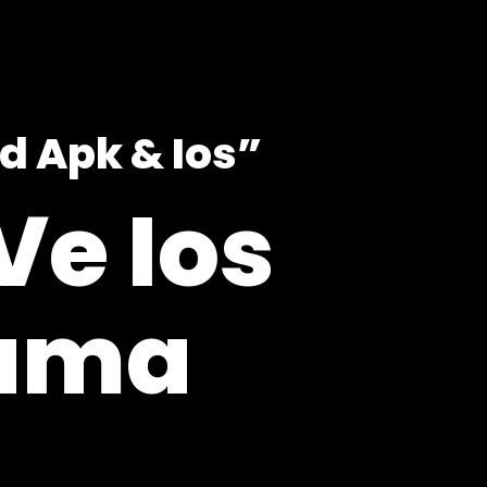
d Apk & Ios”
Ve Ios
lama