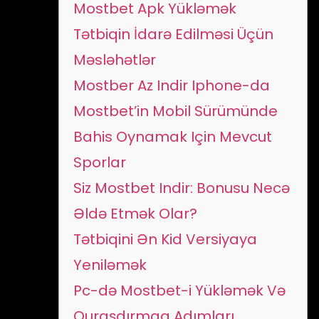
Mostbet Apk Yükləmək
Tətbiqin İdarə Edilməsi Üçün
Məsləhətlər
Mostber Az Indir Iphone-da
Mostbet’in Mobil Sürümünde
Bahis Oynamak Için Mevcut
Sporlar
Siz Mostbet Indir: Bonusu Necə
Əldə Etmək Olar?
Tətbiqini Ən Kid Versiyaya
Yeniləmək
Pc-də Mostbet-i Yükləmək Və
Quraşdırmaq Adımları