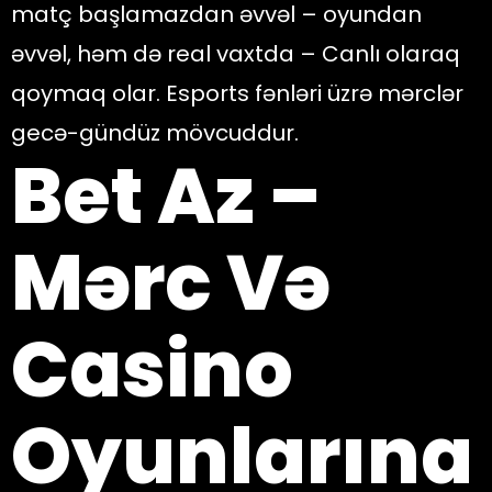
matç başlamazdan əvvəl – oyundan
əvvəl, həm də real vaxtda – Canlı olaraq
qoymaq olar. Esports fənləri üzrə mərclər
gecə-gündüz mövcuddur.
Bet Az –
Mərc Və
Casino
Oyunlarına