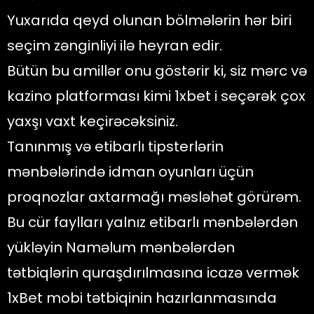
Yuxarıda qeyd olunan bölmələrin hər biri
seçim zənginliyi ilə heyran edir.
Bütün bu amillər onu göstərir ki, siz mərc və
kazino platforması kimi 1xbet i seçərək çox
yaxşı vaxt keçirəcəksiniz.
Tanınmış və etibarlı tipsterlərin
mənbələrində idman oyunları üçün
proqnozlar axtarmağı məsləhət görürəm.
Bu cür faylları yalnız etibarlı mənbələrdən
yükləyin Naməlum mənbələrdən
tətbiqlərin quraşdırılmasına icazə vermək
1xBet mobi tətbiqinin hazırlanmasında