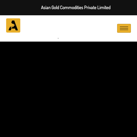
Asian Gold Commodities Private Limited