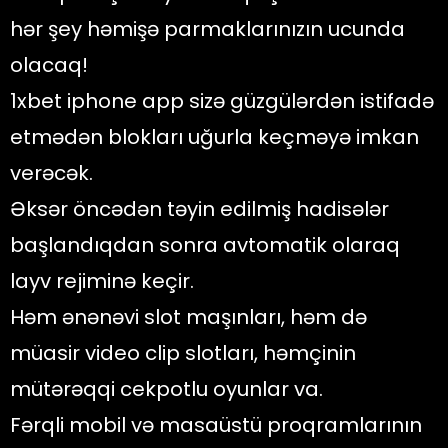
hər şey həmişə parmaklarınızın ucunda
olacaq!
1xbet iphone app sizə güzgülərdən istifadə
etmədən blokları uğurla keçməyə imkan
verəcək.
Əksər öncədən təyin edilmiş hadisələr
başlandıqdan sonra avtomatik olaraq
layv rejiminə keçir.
Həm ənənəvi slot maşınları, həm də
müasir video clip slotları, həmçinin
mütərəqqi cekpotlu oyunlar va.
Fərqli mobil və masaüstü proqramlarının