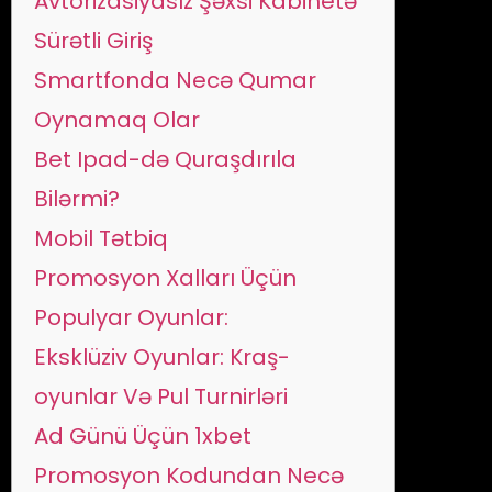
Avtorizasiyasız Şəxsi Kabinetə
Sürətli Giriş
Smartfonda Necə Qumar
Oynamaq Olar
Bet Ipad-də Quraşdırıla
Bilərmi?
Mobil Tətbiq
Promosyon Xalları Üçün
Populyar Oyunlar:
Eksklüziv Oyunlar: Kraş-
oyunlar Və Pul Turnirləri
Ad Günü Üçün 1xbet
Promosyon Kodundan Necə