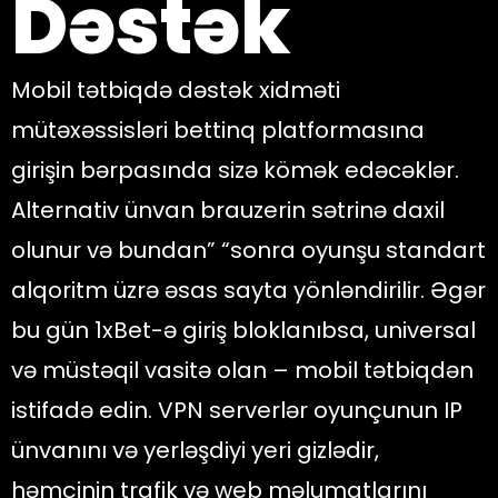
Dəstək
Mobil tətbiqdə dəstək xidməti
mütəxəssisləri bettinq platformasına
girişin bərpasında sizə kömək edəcəklər.
Alternativ ünvan brauzerin sətrinə daxil
olunur və bundan” “sonra oyunşu standart
alqoritm üzrə əsas sayta yönləndirilir. Əgər
bu gün 1xBet-ə giriş bloklanıbsa, universal
və müstəqil vasitə olan – mobil tətbiqdən
istifadə edin. VPN serverlər oyunçunun IP
ünvanını və yerləşdiyi yeri gizlədir,
həmçinin trafik və web məlumatlarını