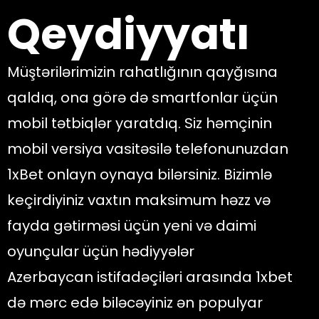
Qeydiyyatı
Müştərilərimizin rahatlığının qayğısına
qaldıq, ona görə də smartfonlar üçün
mobil tətbiqlər yaratdıq. Siz həmçinin
mobil versiya vasitəsilə telefonunuzdan
1xBet onlayn oynaya bilərsiniz. Bizimlə
keçirdiyiniz vaxtın maksimum həzz və
fayda gətirməsi üçün yeni və daimi
oyunçular üçün hədiyyələr
Azerbaycan istifadəçiləri arasında 1xbet
də mərc edə biləcəyiniz ən populyar