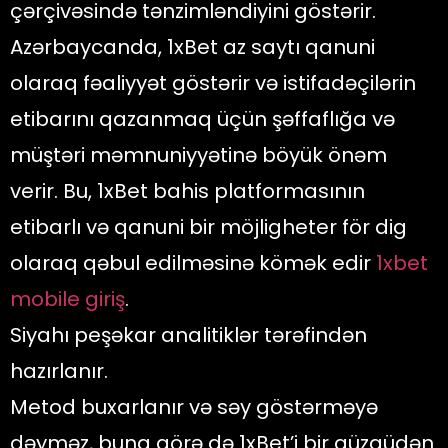
çərçivəsində tənzimləndiyini göstərir.
Azərbaycanda, 1xBet az saytı qanuni
olaraq fəaliyyət göstərir və istifadəçilərin
etibarını qazanmaq üçün şəffaflığa və
müştəri məmnuniyyətinə böyük önəm
verir. Bu, 1xBet bahis platformasının
etibarlı və qanuni bir möjligheter för dig
olaraq qəbul edilməsinə kömək edir
1xbet
mobile giriş
.
Siyahı peşəkar analitiklər tərəfindən
hazırlanır.
Metod buxarlanır və səy göstərməyə
dəyməz, buna görə də 1xBet’i bir güzgüdən