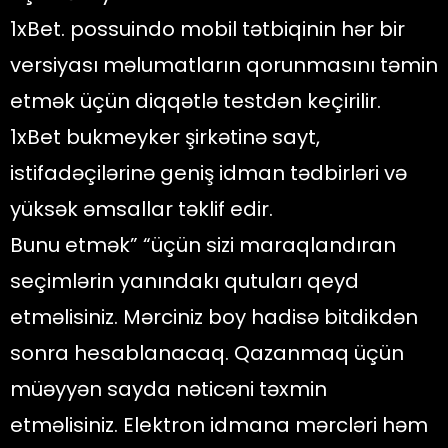
1xBet. possuindo mobil tətbiqinin hər bir
versiyası məlumatların qorunmasını təmin
etmək üçün diqqətlə testdən keçirilir.
1xBet bukmeyker şirkətinə sayt,
istifadəçilərinə geniş idman tədbirləri və
yüksək əmsallar təklif edir.
Bunu etmək” “üçün sizi maraqlandıran
seçimlərin yanındakı qutuları qeyd
etməlisiniz. Mərciniz boy hadisə bitdikdən
sonra hesablanacaq. Qazanmaq üçün
müəyyən sayda nəticəni təxmin
etməlisiniz. Elektron idmana mərcləri həm