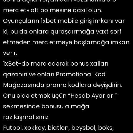
mərc et» alt bölməsinə daxil olun.
Oyunçuların 1xbet mobile giriş imkanı var
ki, bu da onlara quraşdırmağa vaxt sərf
etmədən mərc etməyə başlamağa imkan
verir.
1xBet-də mərc edərək bonus xalları
qazanın və onları Promotional Kod
Mağazasında promo kodlara dəyişdirin.
Onu əldə etmək üçün “Hesab Ayarları”
sekmesinde bonusu almağa
razılaşmalısınız.
Futbol, xokkey, biatlon, beysbol, boks,